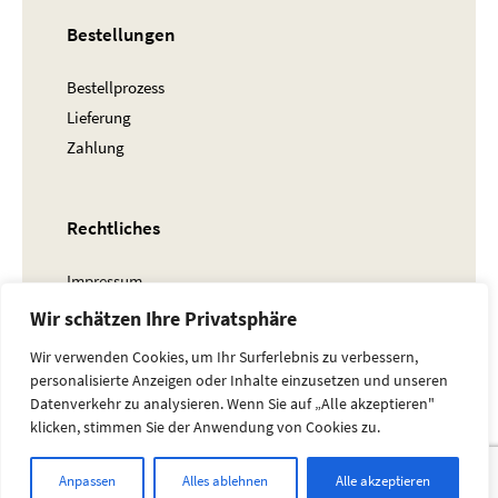
Bestellungen
Bestellprozess
Lieferung
Zahlung
Rechtliches
Impressum
AGB
Wir schätzen Ihre Privatsphäre
Widerruf
Wir verwenden Cookies, um Ihr Surferlebnis zu verbessern,
Datenschutz
personalisierte Anzeigen oder Inhalte einzusetzen und unseren
Datenverkehr zu analysieren. Wenn Sie auf „Alle akzeptieren"
klicken, stimmen Sie der Anwendung von Cookies zu.
Anpassen
Alles ablehnen
Alle akzeptieren
nach oben
© 2023 Bellis Verlag