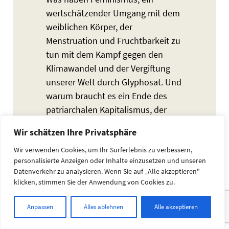
wertschätzender Umgang mit dem
weiblichen Körper, der
Menstruation und Fruchtbarkeit zu
tun mit dem Kampf gegen den
Klimawandel und der Vergiftung
unserer Welt durch Glyphosat. Und
warum braucht es ein Ende des
patriarchalen Kapitalismus, der
zwangsläufig Krieg, Hunger Elend
Wir schätzen Ihre Privatsphäre
und immer mehr Menschen auf der
Wir verwenden Cookies, um Ihr Surferlebnis zu verbessern,
Flucht schafft, da in seiner Logik
personalisierte Anzeigen oder Inhalte einzusetzen und unseren
nur Gewinnmaximierung zählt?
Datenverkehr zu analysieren. Wenn Sie auf „Alle akzeptieren"
klicken, stimmen Sie der Anwendung von Cookies zu.
Sehr viel finden die
Teilnehmer*innen der Sendung
Anpassen
Alles ablehnen
Alle akzeptieren
von Fem FM des ff*gz Stuttgart am
18.10.2020 im Freien Radio/